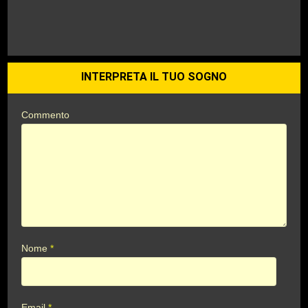
INTERPRETA IL TUO SOGNO
Commento
Nome
*
Email
*