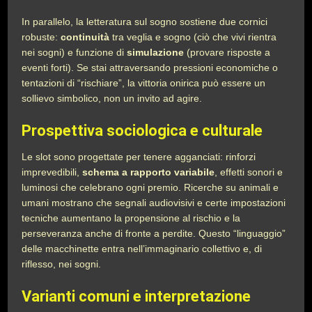
In parallelo, la letteratura sul sogno sostiene due cornici
robuste:
continuità
tra veglia e sogno (ciò che vivi rientra
nei sogni) e funzione di
simulazione
(provare risposte a
eventi forti). Se stai attraversando pressioni economiche o
tentazioni di “rischiare”, la vittoria onirica può essere un
sollievo simbolico, non un invito ad agire.
Prospettiva sociologica e culturale
Le slot sono progettate per tenere agganciati: rinforzi
imprevedibili,
schema a rapporto variabile
, effetti sonori e
luminosi che celebrano ogni premio. Ricerche su animali e
umani mostrano che segnali audiovisivi e certe impostazioni
tecniche aumentano la propensione al rischio e la
perseveranza anche di fronte a perdite. Questo “linguaggio”
delle macchinette entra nell’immaginario collettivo e, di
riflesso, nei sogni.
Varianti comuni e interpretazione