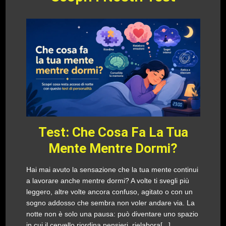
Test: Che Cosa Fa La Tua
Mente Mentre Dormi?
Hai mai avuto la sensazione che la tua mente continui
a lavorare anche mentre dormi? A volte ti svegli più
leggero, altre volte ancora confuso, agitato o con un
sogno addosso che sembra non voler andare via. La
notte non è solo una pausa: può diventare uno spazio
in cui il cervello riordina pensieri, rielabora[...]