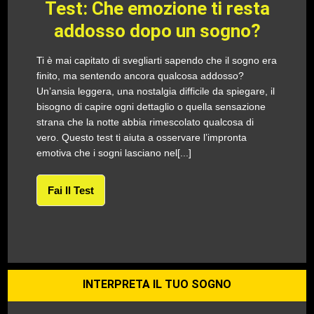
Test: Che emozione ti resta
addosso dopo un sogno?
Ti è mai capitato di svegliarti sapendo che il sogno era
finito, ma sentendo ancora qualcosa addosso?
Un’ansia leggera, una nostalgia difficile da spiegare, il
bisogno di capire ogni dettaglio o quella sensazione
strana che la notte abbia rimescolato qualcosa di
vero. Questo test ti aiuta a osservare l’impronta
emotiva che i sogni lasciano nel[...]
Fai Il Test
INTERPRETA IL TUO SOGNO