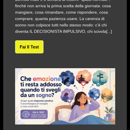
finché non arriva la prima scelta della giornata: cosa
mangiare, cosa rimandare, come rispondere, cosa
comprare, quanta pazienza usare. La carenza di
sonno non colpisce tutti nello stesso modo: c’è chi
diventa IL DECISIONISTA IMPULSIVO, chi scivola[...]
Fai Il Test