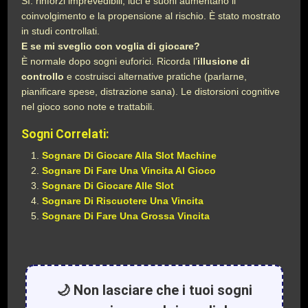
Sì: rinforzi imprevedibili, luci e suoni aumentano il
coinvolgimento e la propensione al rischio. È stato mostrato
in studi controllati.
E se mi sveglio con voglia di giocare?
È normale dopo sogni euforici. Ricorda l’
illusione di
controllo
e costruisci alternative pratiche (parlarne,
pianificare spese, distrazione sana). Le distorsioni cognitive
nel gioco sono note e trattabili.
Sogni Correlati:
Sognare Di Giocare Alla Slot Machine
Sognare Di Fare Una Vincita Al Gioco
Sognare Di Giocare Alle Slot
Sognare Di Riscuotere Una Vincita
Sognare Di Fare Una Grossa Vincita
🌙 Non lasciare che i tuoi sogni