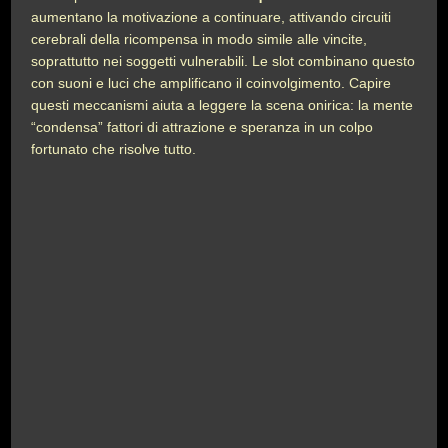
aumentano la motivazione a continuare, attivando circuiti
cerebrali della ricompensa in modo simile alle vincite,
soprattutto nei soggetti vulnerabili. Le slot combinano questo
con suoni e luci che amplificano il coinvolgimento. Capire
questi meccanismi aiuta a leggere la scena onirica: la mente
“condensa” fattori di attrazione e speranza in un colpo
fortunato che risolve tutto.