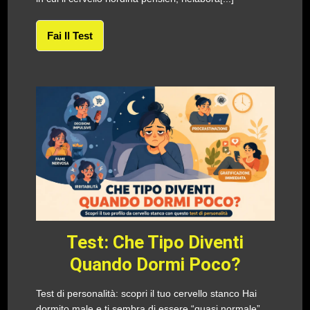
Fai Il Test
Test: Che Tipo Diventi
Quando Dormi Poco?
Test di personalità: scopri il tuo cervello stanco Hai
dormito male e ti sembra di essere “quasi normale”,