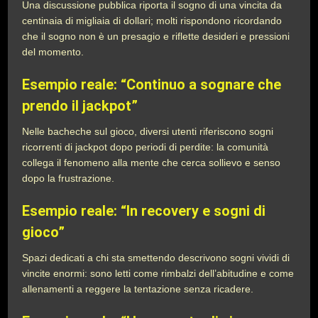
Una discussione pubblica riporta il sogno di una vincita da
centinaia di migliaia di dollari; molti rispondono ricordando
che il sogno non è un presagio e riflette desideri e pressioni
del momento.
Esempio reale: “Continuo a sognare che
prendo il jackpot”
Nelle bacheche sul gioco, diversi utenti riferiscono sogni
ricorrenti di jackpot dopo periodi di perdite: la comunità
collega il fenomeno alla mente che cerca sollievo e senso
dopo la frustrazione.
Esempio reale: “In recovery e sogni di
gioco”
Spazi dedicati a chi sta smettendo descrivono sogni vividi di
vincite enormi: sono letti come rimbalzi dell’abitudine e come
allenamenti a reggere la tentazione senza ricadere.