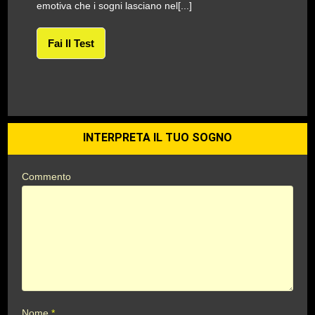
emotiva che i sogni lasciano nel[...]
Fai Il Test
INTERPRETA IL TUO SOGNO
Commento
Nome
*