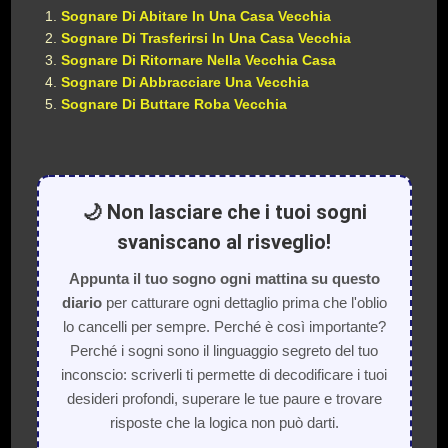
Sognare Di Abitare In Una Casa Vecchia
Sognare Di Trasferirsi In Una Casa Vecchia
Sognare Di Ritornare Nella Vecchia Casa
Sognare Di Abbracciare Una Vecchia
Sognare Di Buttare Roba Vecchia
🌙 Non lasciare che i tuoi sogni
svaniscano al risveglio!
Appunta il tuo sogno ogni mattina su questo
diario
per catturare ogni dettaglio prima che l'oblio
lo cancelli per sempre. Perché è così importante?
Perché i sogni sono il linguaggio segreto del tuo
inconscio: scriverli ti permette di decodificare i tuoi
desideri profondi, superare le tue paure e trovare
risposte che la logica non può darti.