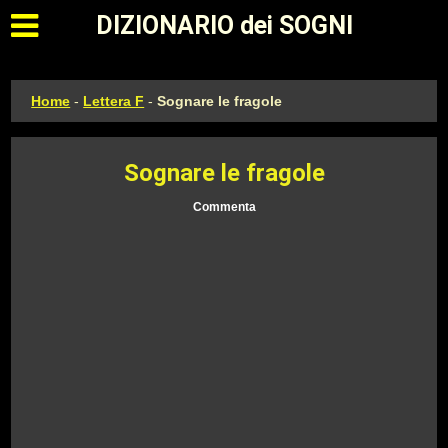
Apri il menu principale
DIZIONARIO dei SOGNI
Home
-
Lettera F
-
Sognare le fragole
Sognare le fragole
Commenta