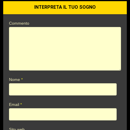
INTERPRETA IL TUO SOGNO
Commento
Nome
*
Email
*
Sito web