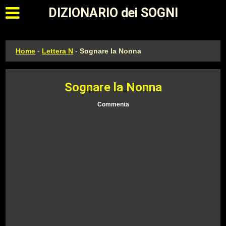
Apri il menu principale
DIZIONARIO dei SOGNI
Home
-
Lettera N
-
Sognare la Nonna
Sognare la Nonna
Commenta