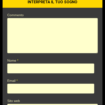
INTERPRETA IL TUO SOGNO
Commento
Nome
*
Email
*
Sito web