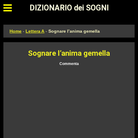
Apri il menu principale
DIZIONARIO dei SOGNI
Home
-
Lettera A
-
Sognare l’anima gemella
Sognare l’anima gemella
Commenta