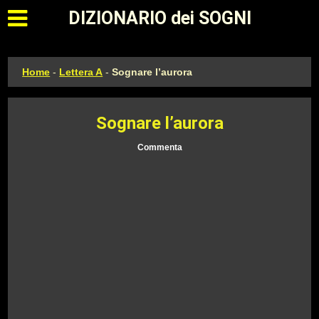
Apri il menu principale
DIZIONARIO dei SOGNI
Home
-
Lettera A
-
Sognare l’aurora
Sognare l’aurora
Commenta