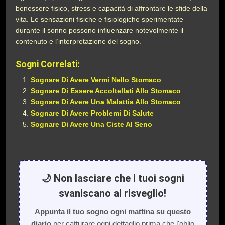
benessere fisico, stress e capacità di affrontare le sfide della
vita. Le sensazioni fisiche e fisiologiche sperimentate
durante il sonno possono influenzare notevolmente il
contenuto e l’interpretazione del sogno.
Sogni Correlati:
Sognare Di Avere Vermi Nello Stomaco
Sognare Di Essere Accoltellati Allo Stomaco
Sognare Di Avere Una Malattia Allo Stomaco
Sognare Di Avere Problemi Di Salute
Sognare Di Avere Una Ciste Al Seno
🌙 Non lasciare che i tuoi sogni
svaniscano al risveglio!
Appunta il tuo sogno ogni mattina su questo
diario
per catturare ogni dettaglio prima che l'oblio