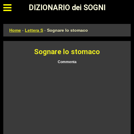
Apri il menu principale
DIZIONARIO dei SOGNI
Home
-
Lettera S
-
Sognare lo stomaco
Sognare lo stomaco
Commenta