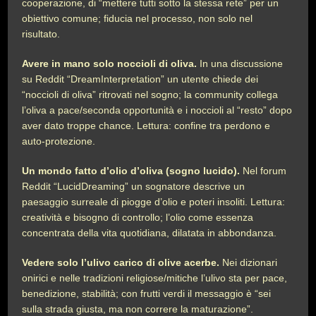
cooperazione, di “mettere tutti sotto la stessa rete” per un
obiettivo comune; fiducia nel processo, non solo nel
risultato.
Avere in mano solo noccioli di oliva.
In una discussione
su Reddit “DreamInterpretation” un utente chiede dei
“noccioli di oliva” ritrovati nel sogno; la community collega
l’oliva a pace/seconda opportunità e i noccioli al “resto” dopo
aver dato troppe chance. Lettura: confine tra perdono e
auto-protezione.
Un mondo fatto d’olio d’oliva (sogno lucido).
Nel forum
Reddit “LucidDreaming” un sognatore descrive un
paesaggio surreale di piogge d’olio e poteri insoliti. Lettura:
creatività e bisogno di controllo; l’olio come essenza
concentrata della vita quotidiana, dilatata in abbondanza.
Vedere solo l’ulivo carico di olive acerbe.
Nei dizionari
onirici e nelle tradizioni religiose/mitiche l’ulivo sta per pace,
benedizione, stabilità; con frutti verdi il messaggio è “sei
sulla strada giusta, ma non correre la maturazione”.