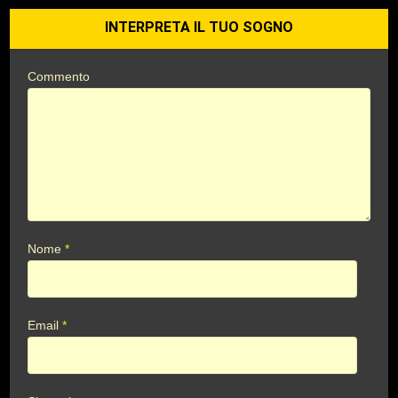
INTERPRETA IL TUO SOGNO
Commento
Nome
*
Email
*