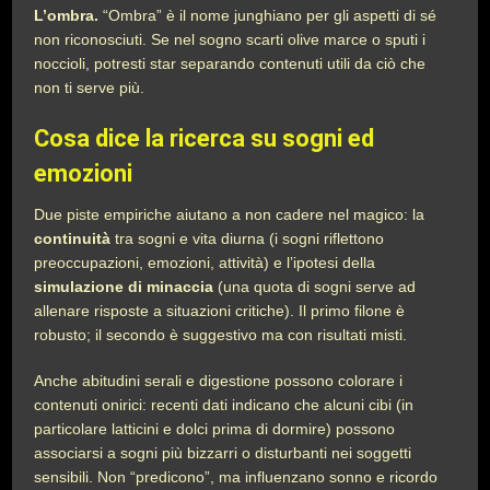
L’ombra.
“Ombra” è il nome junghiano per gli aspetti di sé
non riconosciuti. Se nel sogno scarti olive marce o sputi i
noccioli, potresti star separando contenuti utili da ciò che
non ti serve più.
Cosa dice la ricerca su sogni ed
emozioni
Due piste empiriche aiutano a non cadere nel magico: la
continuità
tra sogni e vita diurna (i sogni riflettono
preoccupazioni, emozioni, attività) e l’ipotesi della
simulazione di minaccia
(una quota di sogni serve ad
allenare risposte a situazioni critiche). Il primo filone è
robusto; il secondo è suggestivo ma con risultati misti.
Anche abitudini serali e digestione possono colorare i
contenuti onirici: recenti dati indicano che alcuni cibi (in
particolare latticini e dolci prima di dormire) possono
associarsi a sogni più bizzarri o disturbanti nei soggetti
sensibili. Non “predicono”, ma influenzano sonno e ricordo