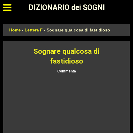
Apri il menu principale
DIZIONARIO dei SOGNI
Home
-
Lettera F
-
Sognare qualcosa di fastidioso
Sognare qualcosa di
fastidioso
Commenta