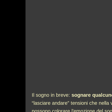
Il sogno in breve:
sognare qualcun
“lasciare andare” tensioni che nella v
possono colorare l’emozione del sog