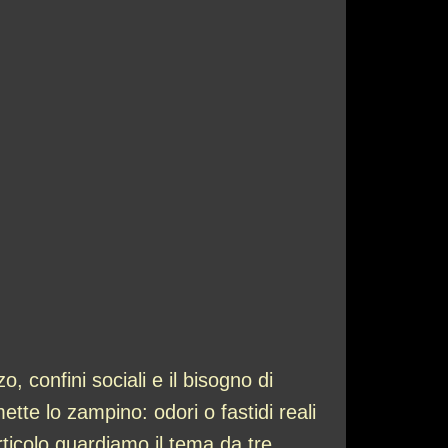
, confini sociali e il bisogno di
ette lo zampino: odori o fastidi reali
ticolo guardiamo il tema da tre