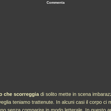
Commenta
o che scorreggia
di solito mette in scena imbarazzo
eglia teniamo trattenute. In alcuni casi il corpo ci m
no senza comparire in modo letterale. In questo ar