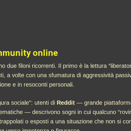
mmunity online
due filoni ricorrenti. Il primo è la lettura “liberato
nuti, a volte con una sfumatura di aggressività passi
tazione e in resoconti personali.
gura sociale”: utenti di
Reddit
— grande piattaforma 
matiche — descrivono sogni in cui qualcuno “rovina l
ntrappolati o esposti a una situazione che non si co
 va verso impotenza e figuracce.