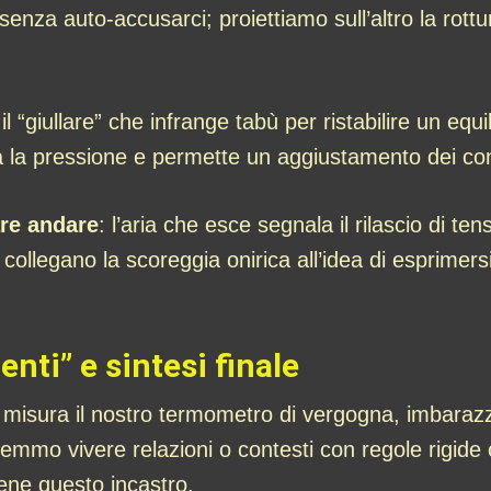
enza auto-accusarci; proiettiamo sull’altro la rott
 il “giullare” che infrange tabù per ristabilire un equi
a la pressione e permette un aggiustamento dei con
are andare
: l’aria che esce segnala il rilascio di te
ri collegano la scoreggia onirica all’idea di esprime
nti” e sintesi finale
o misura il nostro termometro di vergogna, imbaraz
emmo vivere relazioni o contesti con regole rigide o
ene questo incastro.