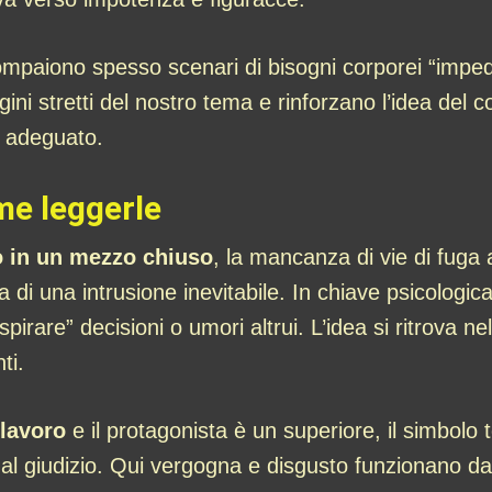
compaiono spesso scenari di bisogni corporei “impedit
ni stretti del nostro tema e rinforzano l’idea del c
o adeguato.
me leggerle
 in un mezzo chiuso
, la mancanza di vie di fuga a
a di una intrusione inevitabile. In chiave psicologic
espirare” decisioni o umori altrui. L’idea si ritrova n
nti.
 lavoro
e il protagonista è un superiore, il simbolo 
à al giudizio. Qui vergogna e disgusto funzionano da