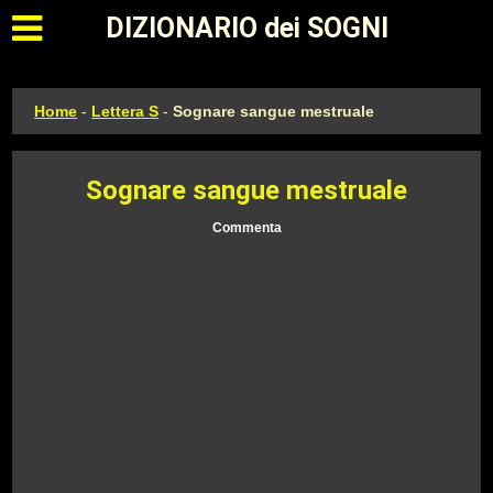
Apri il menu principale
DIZIONARIO dei SOGNI
Home
-
Lettera S
-
Sognare sangue mestruale
Sognare sangue mestruale
Commenta