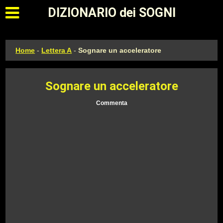
Apri il menu principale
DIZIONARIO dei SOGNI
Home
-
Lettera A
-
Sognare un acceleratore
Sognare un acceleratore
Commenta