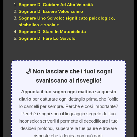
Sognare Di Guidare Ad Alta Velocità
Sognare Di Essere Velocissimo
Sognare Uno Scivolo: significato psicologico,
simbolico e sociale
Sognare Di Stare In Motocicletta
Sognare Di Fare Lo Scivolo
🌙 Non lasciare che i tuoi sogni
svaniscano al risveglio!
Appunta il tuo sogno ogni mattina su questo
diario
per catturare ogni dettaglio prima che l'oblio
lo cancelli per sempre. Perché è così importante?
Perché i sogni sono il linguaggio segreto del tuo
inconscio: scriverli ti permette di decodificare i tuoi
desideri profondi, superare le tue paure e trovare
risposte che la logica non può darti.