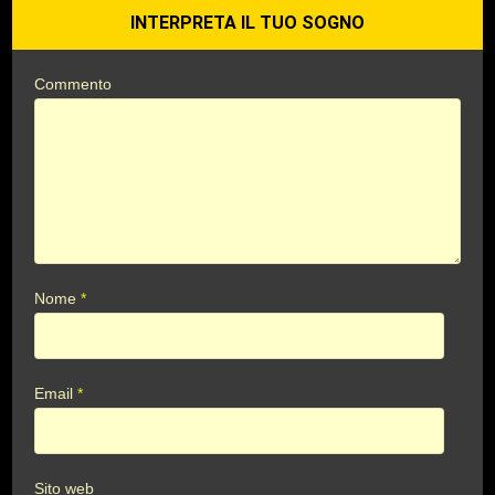
INTERPRETA IL TUO SOGNO
Commento
Nome
*
Email
*
Sito web