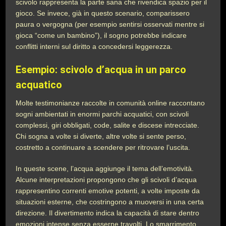
scivolo rappresenta la parte sana che rivendica spazio per il
gioco. Se invece, già in questo scenario, comparissero
paura o vergogna (per esempio sentirsi osservati mentre si
gioca “come un bambino”), il sogno potrebbe indicare
conflitti interni sul diritto a concedersi leggerezza.
Esempio: scivolo d’acqua in un parco
acquatico
Molte testimonianze raccolte in comunità online raccontano
sogni ambientati in enormi parchi acquatici, con scivoli
complessi, giri obbligati, code, salite e discese intrecciate.
Chi sogna a volte si diverte, altre volte si sente perso,
costretto a continuare a scendere per ritrovare l’uscita.
In queste scene, l’acqua aggiunge il tema dell’emotività.
Alcune interpretazioni propongono che gli scivoli d’acqua
rappresentino correnti emotive potenti, a volte imposte da
situazioni esterne, che costringono a muoversi in una certa
direzione. Il divertimento indica la capacità di stare dentro
emozioni intense senza esserne travolti. Lo smarrimento,