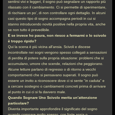
sentirsi vivi e leggeri, il sogno può segnalare un rapporto più
rilassato con il cambiamento. Ci si permette di sperimentare,
di rischiare un po’, di non controllare ogni dettaglio. In alcuni
casi questo tipo di sogno accompagna periodi in cui si
stanno introducendo novità positive nella propria vita, anche
se non tutto è prevedibile.
E se invece ho paura, non riesco a fermarmi o lo scivolo
è troppo ripido?
Qui la scena è più vicina all’ansia. Scivoli e discese
incontrollate nei sogni vengono spesso collegati a sensazioni
di perdita di potere sulla propria situazione: problemi che si
accumulano, umore che scende, relazioni che peggiorano.
Alcune letture parlano di regresso o di ritorno a vecchi
comportamenti che si pensavano superati. Il sogno può
essere un invito a riconoscere dove ci si sente “in caduta” e
a cercare sostegno o cambiamenti concreti prima di arrivare
al punto in cui ci si fa davvero male.
Quando Sognare Uno Scivolo merita un’attenzione
particolare?
Diventa importante approfondire il significato del sogno
quando compare molto spesso, con forte ansia o