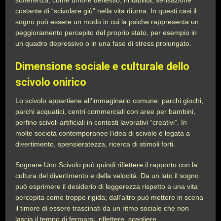
sofferenza, come umore deflesso, irritabilità, sensazione
costante di “scivolare giù” nella vita diurna. In questi casi il
sogno può essere un modo in cui la psiche rappresenta un
peggioramento percepito del proprio stato, per esempio in
un quadro depressivo o in una fase di stress prolungato.
Dimensione sociale e culturale dello
scivolo onirico
Lo scivolo appartiene all’immaginario comune: parchi giochi,
parchi acquatici, centri commerciali con aree per bambini,
perfino scivoli artificiali in contesti lavorativi “creativi”. In
molte società contemporanee l’idea di scivolo è legata a
divertimento, spensieratezza, ricerca di stimoli forti.
Sognare Uno Scivolo può quindi riflettere il rapporto con la
cultura del divertimento e della velocità. Da un lato il sogno
può esprimere il desiderio di leggerezza rispetto a una vita
percepita come troppo rigida; dall’altro può mettere in scena
il timore di essere trascinati da un ritmo sociale che non
lascia il tempo di fermarsi, riflettere, scegliere.