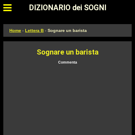
Apri il menu principale
DIZIONARIO dei SOGNI
Home
-
Lettera B
-
Sognare un barista
Sognare un barista
Commenta