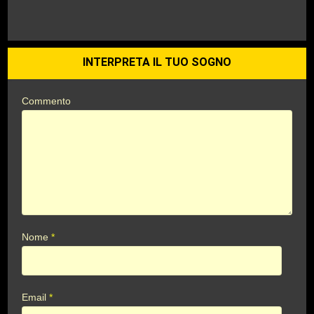
INTERPRETA IL TUO SOGNO
Commento
Nome
*
Email
*