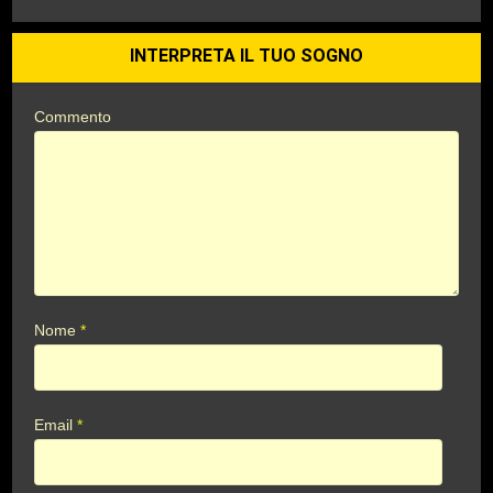
INTERPRETA IL TUO SOGNO
Commento
Nome
*
Email
*