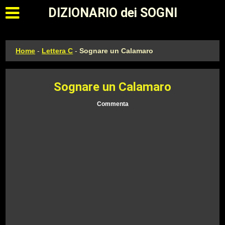
Apri il menu principale
DIZIONARIO dei SOGNI
Home
-
Lettera C
-
Sognare un Calamaro
Sognare un Calamaro
Commenta