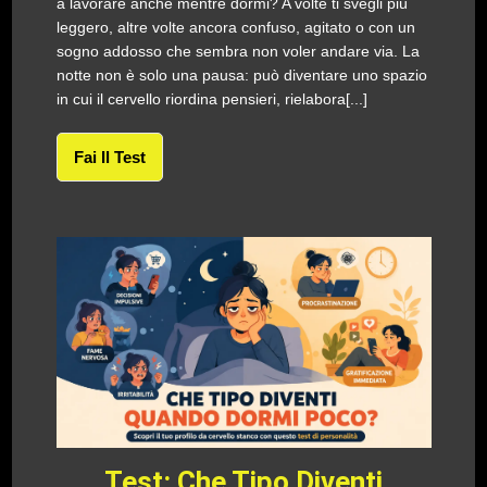
a lavorare anche mentre dormi? A volte ti svegli più
leggero, altre volte ancora confuso, agitato o con un
sogno addosso che sembra non voler andare via. La
notte non è solo una pausa: può diventare uno spazio
in cui il cervello riordina pensieri, rielabora[...]
Fai Il Test
Test: Che Tipo Diventi