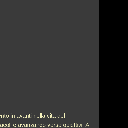
o in avanti nella vita del
acoli e avanzando verso obiettivi. A