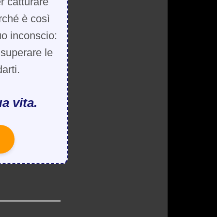
r catturare
rché è così
uo inconscio:
, superare le
arti.
a vita.