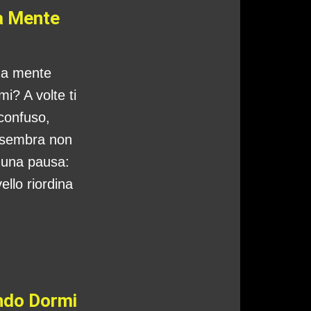
a Mente
tua mente
i? A volte ti
 confuso,
 sembra non
o una pausa:
ello riordina
ando Dormi