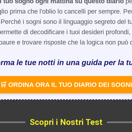
l tuo sogno ogni mattina su questo diario
pe
glio prima che l'oblio lo cancelli per sempre. Pe
Perché i sogni sono il linguaggio segreto del t
 permette di decodificare i tuoi desideri profondi
paure e trovare risposte che la logica non può d
rma le tue notti in una guida per la tu
🛒 ORDINA ORA IL TUO DIARIO DEI SOGNI
Scopri i Nostri Test