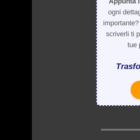
Appunta i
ogni detta
importante? 
scriverli ti
tue 
Trasfo