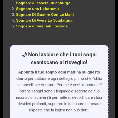
Sognare di essere un chirurgo
Sognare una Lobotomia
Sognare Di Guarire Con Le Mani
Sognare Di Avere La Scarlattina
Sognare di fare riabilitazione
🌙 Non lasciare che i tuoi sogni
svaniscano al risveglio!
Appunta il tuo sogno ogni mattina su questo
diario
per catturare ogni dettaglio prima che l'oblio
lo cancelli per sempre. Perché è così importante?
Perché i sogni sono il linguaggio segreto del tuo
inconscio: scriverli ti permette di decodificare i tuoi
desideri profondi, superare le tue paure e trovare
risposte che la logica non può darti.