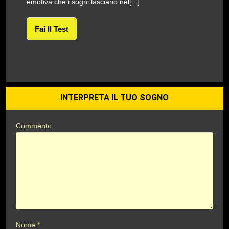
emotiva che i sogni lasciano nel[...]
Fai Il Test
INTERPRETA IL TUO SOGNO
Commento
Nome
*