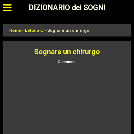
Apri il menu principale
DIZIONARIO dei SOGNI
Home
-
Lettera C
-
Sognare un chirurgo
Sognare un chirurgo
Commenta