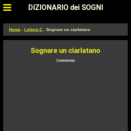
Apri il menu principale
DIZIONARIO dei SOGNI
Home
-
Lettera C
-
Sognare un ciarlatano
Sognare un ciarlatano
Commenta