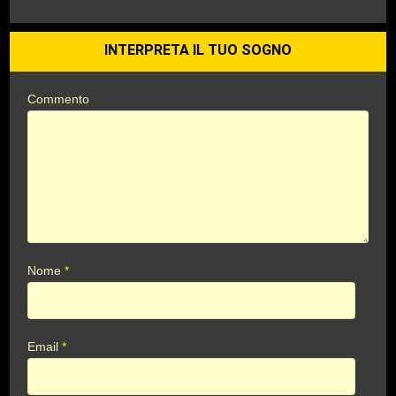
INTERPRETA IL TUO SOGNO
Commento
Nome
*
Email
*