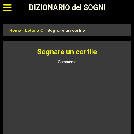
Apri il menu principale
DIZIONARIO dei SOGNI
Home
-
Lettera C
-
Sognare un cortile
Sognare un cortile
Commenta