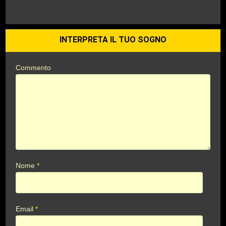
INTERPRETA IL TUO SOGNO
Commento
Nome
*
Email
*