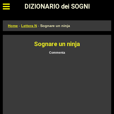
Apri il menu principale
DIZIONARIO dei SOGNI
Home
-
Lettera N
-
Sognare un ninja
Sognare un ninja
Commenta