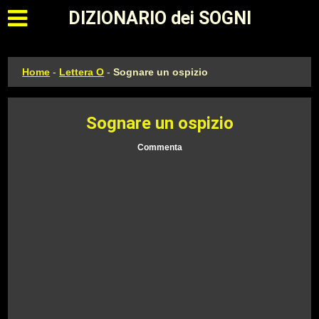
Apri il menu principale
DIZIONARIO dei SOGNI
Home
-
Lettera O
-
Sognare un ospizio
Sognare un ospizio
Commenta