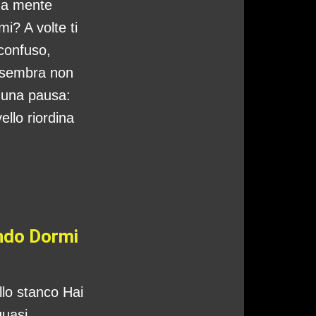
tua mente
i? A volte ti
 confuso,
 sembra non
o una pausa:
ello riordina
ando Dormi
ello stanco Hai
quasi