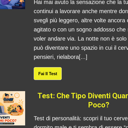
Hai mai avuto la sensazione che la 
continui a lavorare anche mentre dorm
svegli più leggero, altre volte ancora
agitato o con un sogno addosso che
voler andare via. La notte non è sol
può diventare uno spazio in cui il cerv
pensieri, rielabora[...]
Fai Il Test
Test: Che Tipo Diventi Qu
Poco?
Test di personalità: scopri il tuo cerv
dormito male e ti sembra di essere “