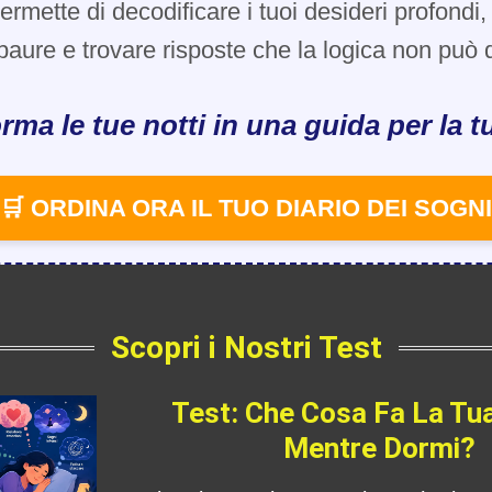
 permette di decodificare i tuoi desideri profondi
paure e trovare risposte che la logica non può d
rma le tue notti in una guida per la tu
🛒 ORDINA ORA IL TUO DIARIO DEI SOGNI
Scopri i Nostri Test
Test: Che Cosa Fa La Tu
Mentre Dormi?