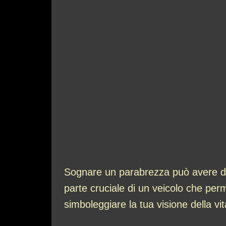
Sognare un parabrezza può avere div
parte cruciale di un veicolo che pe
simboleggiare la tua visione della vit