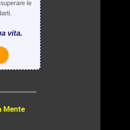
, superare le
arti.
a vita.
a Mente