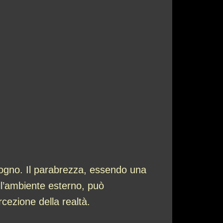
sogno. Il parabrezza, essendo una
ll’ambiente esterno, può
rcezione della realtà.