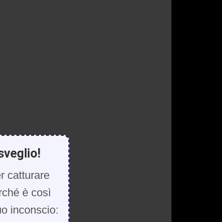
sveglio!
r catturare
rché è così
uo inconscio: