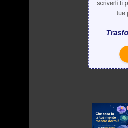
scriverli ti
tue 
Trasfo