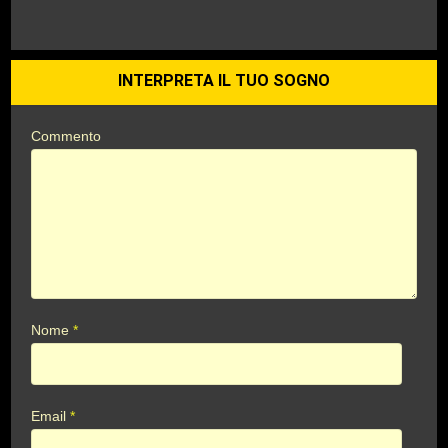
INTERPRETA IL TUO SOGNO
Commento
Nome
*
Email
*