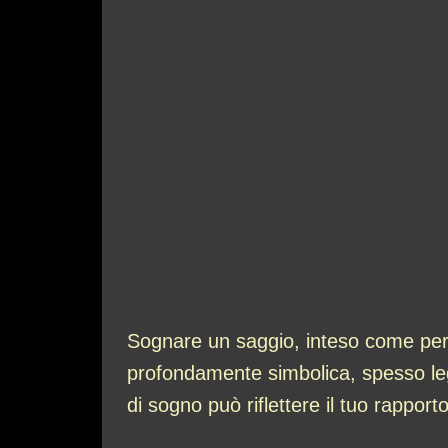
Sognare un saggio, inteso come per
profondamente simbolica, spesso lega
di sogno può riflettere il tuo rappor