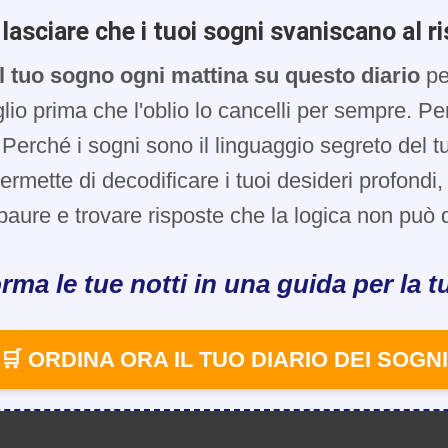
lasciare che i tuoi sogni svaniscano al ri
l tuo sogno ogni mattina su questo diario
pe
glio prima che l'oblio lo cancelli per sempre. Pe
Perché i sogni sono il linguaggio segreto del t
 permette di decodificare i tuoi desideri profondi
paure e trovare risposte che la logica non può d
rma le tue notti in una guida per la tu
🛒 ORDINA ORA IL TUO DIARIO DEI SOGNI