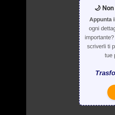
🌙 Non 
Appunta i
ogni detta
importante? 
scriverli ti
tue 
Trasfo