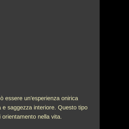
 essere un’esperienza onirica
à e saggezza interiore. Questo tipo
i orientamento nella vita.