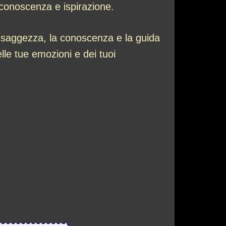
i conoscenza e ispirazione.
a saggezza, la conoscenza e la guida
le tue emozioni e dei tuoi