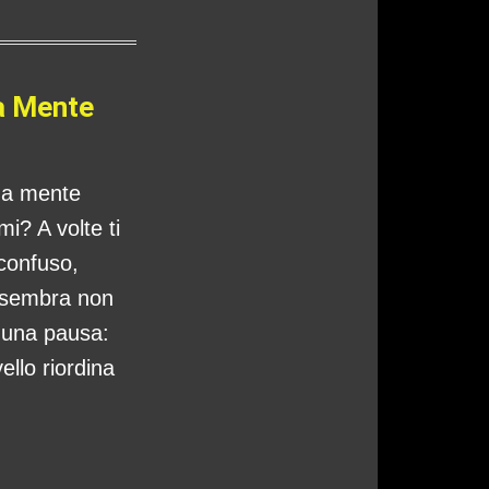
a Mente
tua mente
i? A volte ti
 confuso,
 sembra non
o una pausa:
ello riordina