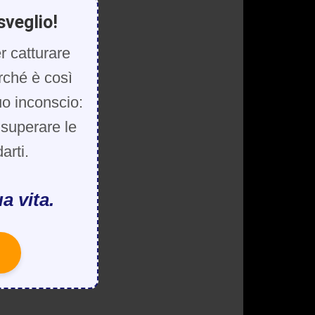
sveglio!
r catturare
rché è così
uo inconscio:
, superare le
arti.
a vita.