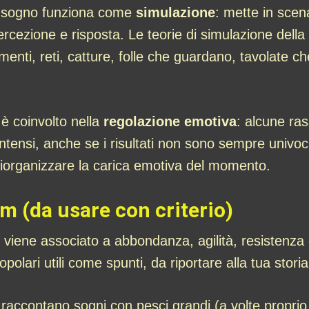
 il sogno funziona come
simulazione
: mette in scen
ercezione e risposta. Le teorie di simulazione della
ti, reti, catture, folle che guardano, tavolate che
 è coinvolto nella
regolazione emotiva
: alcune ra
di intensi, anche se i risultati non sono sempre univ
 riorganizzare la carica emotiva del momento.
m (da usare con criterio)
viene associato a abbondanza, agilità, resistenza e
ari utili come spunti, da riportare alla tua stori
 raccontano sogni con pesci grandi (a volte proprio 