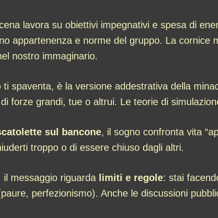
scena lavora su obiettivi impegnativi e spesa di ener
ntrano appartenenza e norme del gruppo. La cornice 
 nel nostro immaginario.
 ti spaventa, è la versione addestrativa della minac
i forze grandi, tue o altrui. Le teorie di simulazio
scatolette sul bancone
, il sogno confronta vita “a
iuderti troppo o di essere chiuso dagli altri.
, il messaggio riguarda
limiti e regole
: stai facend
i (paure, perfezionismo). Anche le discussioni pubbl