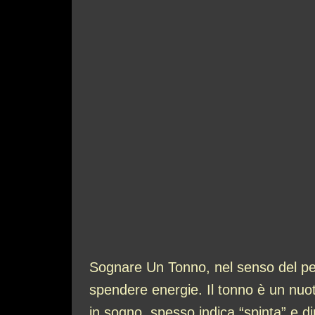
Sognare Un Tonno, nel senso del pes
spendere energie. Il tonno è un nuot
in sogno, spesso indica “spinta” e d