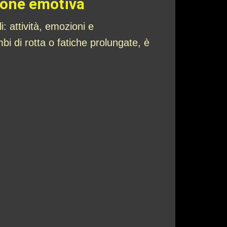
zione emotiva
: attività, emozioni e
i di rotta o fatiche prolungate, è