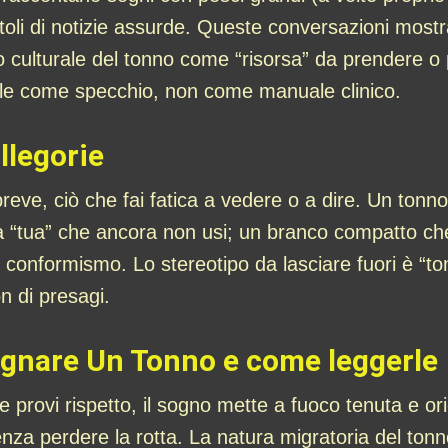
itoli di notizie assurde. Queste conversazioni most
eco culturale del tonno come “risorsa” da prendere 
utile come specchio, non come manuale clinico.
allegorie
breve, ciò che fai fatica a vedere o a dire. Un ton
a “tua” che ancora non usi; un branco compatto ch
 conformismo. Lo stereotipo da lasciare fuori è “to
on di presagi.
Sognare Un Tonno e come leggerle
e provi rispetto, il sogno mette a fuoco tenuta e o
enza perdere la rotta. La natura migratoria del ton