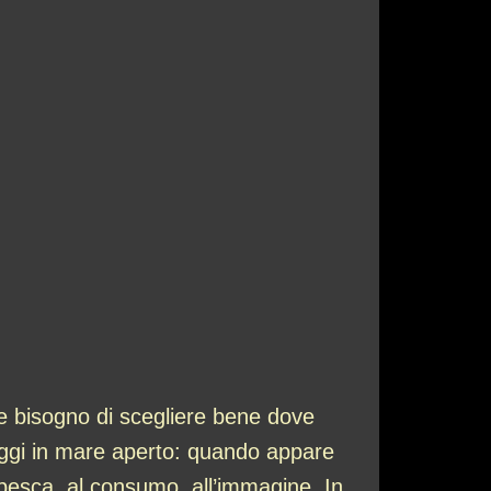
 e bisogno di scegliere bene dove
iaggi in mare aperto: quando appare
 pesca, al consumo, all’immagine. In