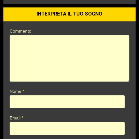
INTERPRETA IL TUO SOGNO
Commento
Nome
*
Email
*