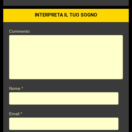
INTERPRETA IL TUO SOGNO
Commento
Nome
*
Email
*