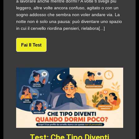
a lavorare anche mentre dormi? A volte ti svegli più
leggero, altre volte ancora confuso, agitato o con un
sogno addosso che sembra non voler andare via. La
notte non è solo una pausa: può diventare uno spazio
in cui il cervello riordina pensieri, rielabora[...]
Fai Il Test
Test: Che Tipo Diventi