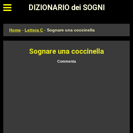
Apri il menu principale
DIZIONARIO dei SOGNI
Home
-
Lettera C
-
Sognare una coccinella
Sognare una coccinella
Commenta