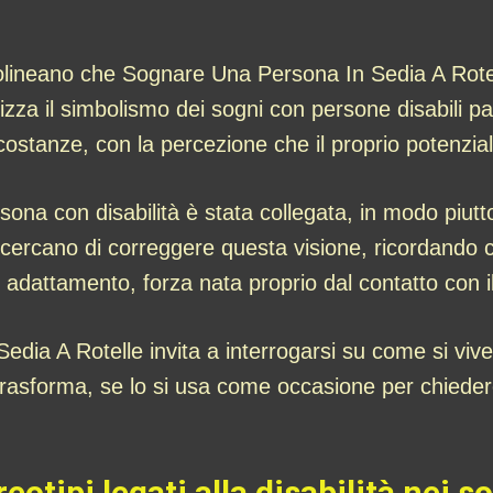
 sottolineano che Sognare Una Persona In Sedia A R
zza il simbolismo dei sogni con persone disabili pa
 circostanze, con la percezione che il proprio potenzi
rsona con disabilità è stata collegata, in modo piutt
cercano di correggere questa visione, ricordando ch
 adattamento, forza nata proprio dal contatto con il
dia A Rotelle invita a interrogarsi su come si vive i
 trasforma, se lo si usa come occasione per chiedere
eotipi legati alla disabilità nei s