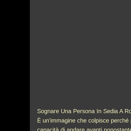
Sognare Una Persona In Sedia A Rote
È un’immagine che colpisce perché p
capacità di andare avanti nonostante t