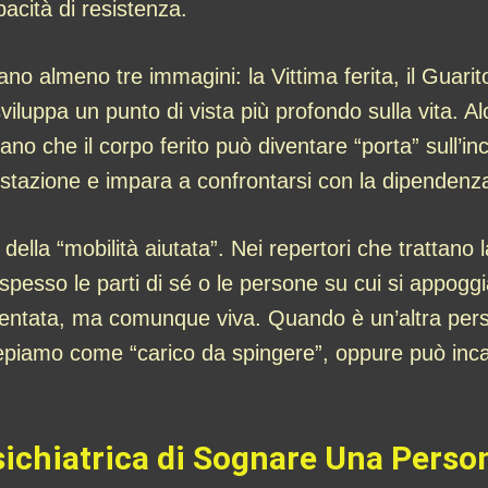
acità di resistenza.
iano almeno tre immagini: la Vittima ferita, il Guarit
sviluppa un punto di vista più profondo sulla vita. A
dano che il corpo ferito può diventare “porta” sull’inc
restazione e impara a confrontarsi con la dipendenza,
ella “mobilità aiutata”. Nei repertori che trattano l
spesso le parti di sé o le persone su cui si appoggi
allentata, ma comunque viva. Quando è un’altra per
rcepiamo come “carico da spingere”, oppure può inc
sichiatrica di Sognare Una Person