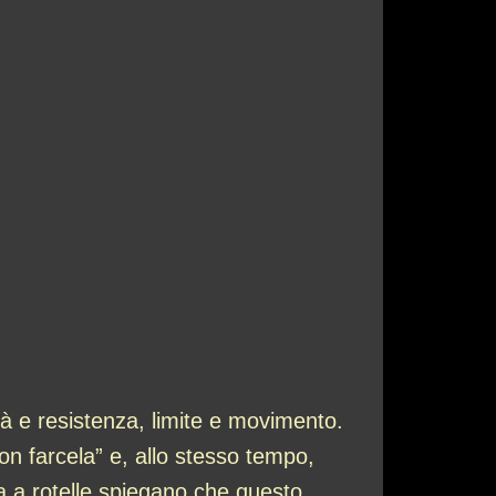
à e resistenza, limite e movimento.
n farcela” e, allo stesso tempo,
dia a rotelle spiegano che questo