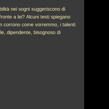
bilità nei sogni suggeriscono di
ronte a lei? Alcuni testi spiegano
non corrono come vorremmo, i talenti
le, dipendente, bisognoso di