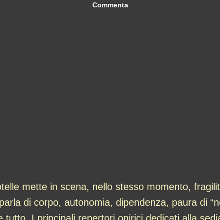
Commenta
lle mette in scena, nello stesso momento, fragilit
arla di corpo, autonomia, dipendenza, paura di “no
utto. I principali repertori onirici dedicati alla se