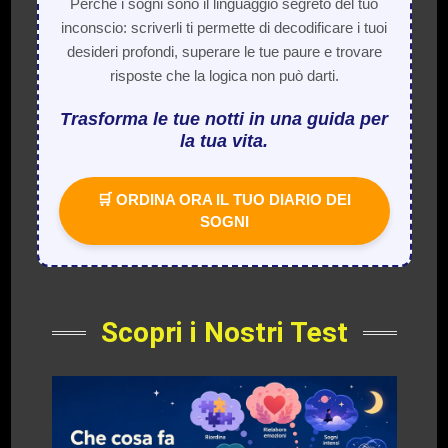
Perché i sogni sono il linguaggio segreto del tuo
inconscio: scriverli ti permette di decodificare i tuoi
desideri profondi, superare le tue paure e trovare
risposte che la logica non può darti.
Trasforma le tue notti in una guida per
la tua vita.
🛒 ORDINA ORA IL TUO DIARIO DEI
SOGNI
Scopri i Nostri Test