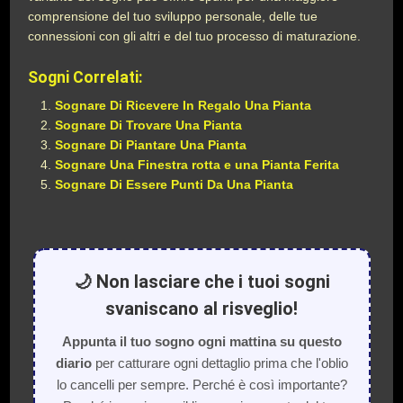
comprensione del tuo sviluppo personale, delle tue
connessioni con gli altri e del tuo processo di maturazione.
Sogni Correlati:
Sognare Di Ricevere In Regalo Una Pianta
Sognare Di Trovare Una Pianta
Sognare Di Piantare Una Pianta
Sognare Una Finestra rotta e una Pianta Ferita
Sognare Di Essere Punti Da Una Pianta
🌙 Non lasciare che i tuoi sogni
svaniscano al risveglio!
Appunta il tuo sogno ogni mattina su questo
diario
per catturare ogni dettaglio prima che l'oblio
lo cancelli per sempre. Perché è così importante?