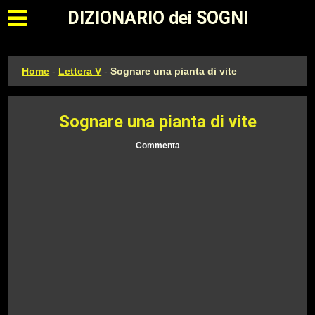
Apri il menu principale
DIZIONARIO dei SOGNI
Home
-
Lettera V
-
Sognare una pianta di vite
Sognare una pianta di vite
Commenta