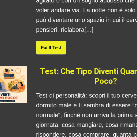
agitato o con un sogno addosso che
voler andare via. La notte non è sol
può diventare uno spazio in cui il cerv
pensieri, rielabora[...]
Fai Il Test
Test: Che Tipo Diventi Qu
Poco?
Test di personalità: scopri il tuo cerv
dormito male e ti sembra di essere “
normale”, finché non arriva la prima s
giornata: cosa mangiare, cosa rima
rispondere, cosa comprare, quanta 