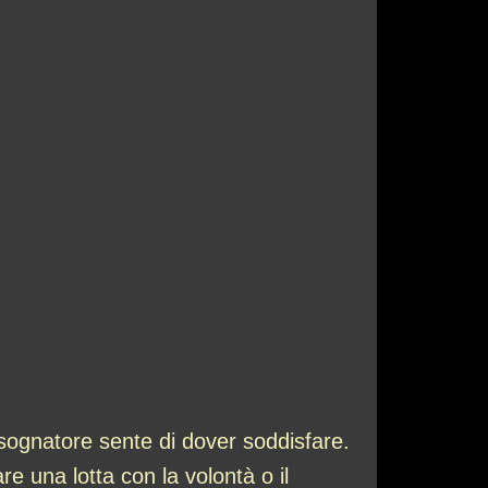
sognatore sente di dover soddisfare.
e una lotta con la volontà o il