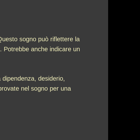
uesto sogno può riflettere la
a. Potrebbe anche indicare un
a dipendenza, desiderio,
 provate nel sogno per una