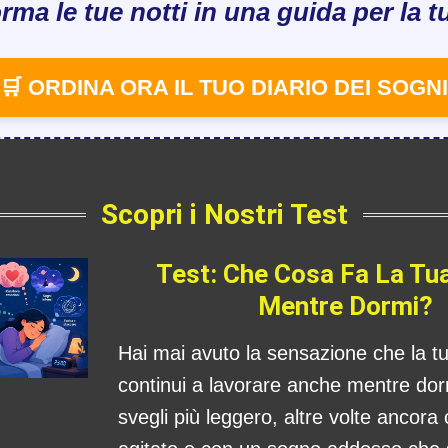
rma le tue notti in una guida per la tu
🛒 ORDINA ORA IL TUO DIARIO DEI SOGNI
Scopri i Nostri Test
Test: Che Cosa Fa La Tu
Mentre Dormi?
Hai mai avuto la sensazione che la 
continui a lavorare anche mentre dorm
svegli più leggero, altre volte ancora