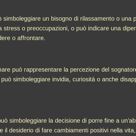
 simboleggiare un bisogno di rilassamento o una 
re a stress o preoccupazioni, o può indicare una dipe
ere o affrontare.
are può rappresentare la percezione del sognatore r
uò simboleggiare invidia, curiosità o anche disappr
uò simboleggiare la decisione di porre fine a un’
il desiderio di fare cambiamenti positivi nella vita,