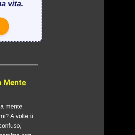
a vita.
a Mente
tua mente
i? A volte ti
 confuso,