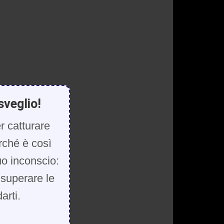
sveglio!
r catturare
rché è così
uo inconscio:
, superare le
arti.