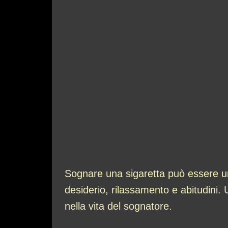
Sognare una sigaretta può essere un
desiderio, rilassamento e abitudini. 
nella vita del sognatore.