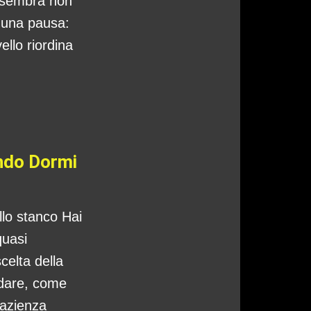
 sembra non
o una pausa:
ello riordina
ando Dormi
ello stanco Hai
quasi
celta della
ndare, come
pazienza