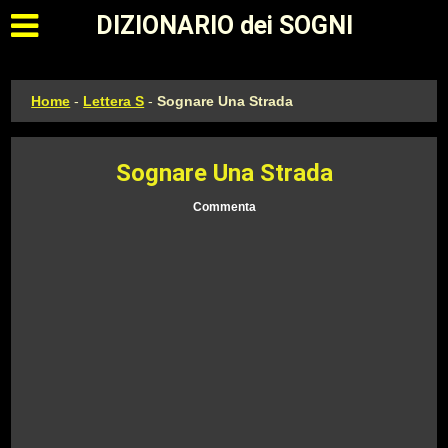
Apri il menu principale
DIZIONARIO dei SOGNI
Home
-
Lettera S
-
Sognare Una Strada
Sognare Una Strada
Commenta