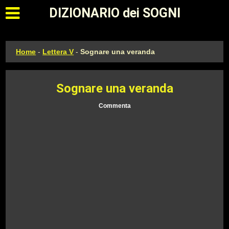
Apri il menu principale
DIZIONARIO dei SOGNI
Home
-
Lettera V
-
Sognare una veranda
Sognare una veranda
Commenta