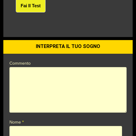
Fai Il Test
INTERPRETA IL TUO SOGNO
Commento
Nome
*