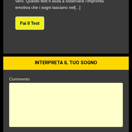
vero. Questo test ti aiuta a osservare l’impronta
emotiva che i sogni lasciano nel[...]
Fai Il Test
INTERPRETA IL TUO SOGNO
Commento