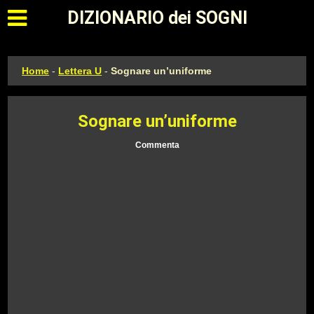
Apri il menu principale
DIZIONARIO dei SOGNI
Home
-
Lettera U
-
Sognare un’uniforme
Sognare un’uniforme
Commenta