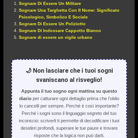
Sognare Di Essere Un Militare
Sognare Una Targhetta Con Il Nome: Significato
Psicologico, Simbolico E Sociale
Sognare Di Essere Un Poliziotto
Sognare Di Indossare Cappotto Bianco
Sognare di essere un vigile urbano
🌙 Non lasciare che i tuoi sogni
svaniscano al risveglio!
Appunta il tuo sogno ogni mattina su questo
diario
per catturare ogni dettaglio prima che l'oblio
lo cancelli per sempre. Perché è così importante?
Perché i sogni sono il linguaggio segreto del tuo
inconscio: scriverli ti permette di decodificare i tuoi
desideri profondi, superare le tue paure e trovare
risposte che la logica non può darti.