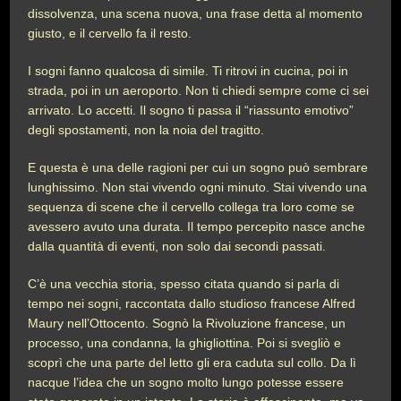
dissolvenza, una scena nuova, una frase detta al momento
giusto, e il cervello fa il resto.
I sogni fanno qualcosa di simile. Ti ritrovi in cucina, poi in
strada, poi in un aeroporto. Non ti chiedi sempre come ci sei
arrivato. Lo accetti. Il sogno ti passa il “riassunto emotivo”
degli spostamenti, non la noia del tragitto.
E questa è una delle ragioni per cui un sogno può sembrare
lunghissimo. Non stai vivendo ogni minuto. Stai vivendo una
sequenza di scene che il cervello collega tra loro come se
avessero avuto una durata. Il tempo percepito nasce anche
dalla quantità di eventi, non solo dai secondi passati.
C’è una vecchia storia, spesso citata quando si parla di
tempo nei sogni, raccontata dallo studioso francese Alfred
Maury nell’Ottocento. Sognò la Rivoluzione francese, un
processo, una condanna, la ghigliottina. Poi si svegliò e
scoprì che una parte del letto gli era caduta sul collo. Da lì
nacque l’idea che un sogno molto lungo potesse essere