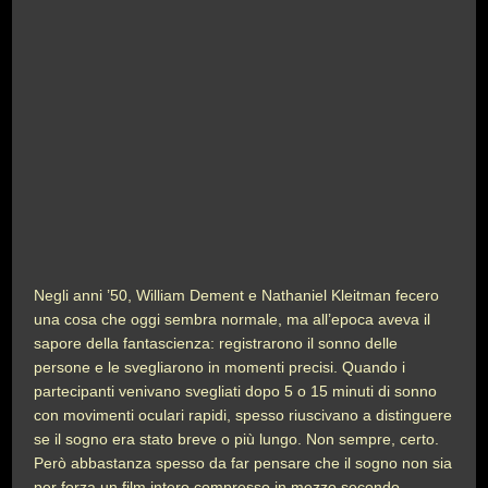
Negli anni ’50, William Dement e Nathaniel Kleitman fecero
una cosa che oggi sembra normale, ma all’epoca aveva il
sapore della fantascienza: registrarono il sonno delle
persone e le svegliarono in momenti precisi. Quando i
partecipanti venivano svegliati dopo 5 o 15 minuti di sonno
con movimenti oculari rapidi, spesso riuscivano a distinguere
se il sogno era stato breve o più lungo. Non sempre, certo.
Però abbastanza spesso da far pensare che il sogno non sia
per forza un film intero compresso in mezzo secondo.