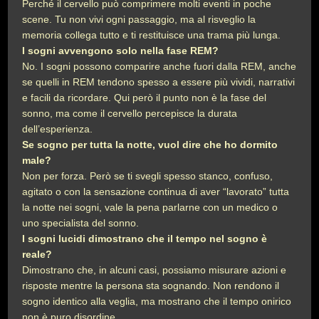
Perché il cervello può comprimere molti eventi in poche
scene. Tu non vivi ogni passaggio, ma al risveglio la
memoria collega tutto e ti restituisce una trama più lunga.
I sogni avvengono solo nella fase REM?
No. I sogni possono comparire anche fuori dalla REM, anche
se quelli in REM tendono spesso a essere più vividi, narrativi
e facili da ricordare. Qui però il punto non è la fase del
sonno, ma come il cervello percepisce la durata
dell’esperienza.
Se sogno per tutta la notte, vuol dire che ho dormito
male?
Non per forza. Però se ti svegli spesso stanco, confuso,
agitato o con la sensazione continua di aver “lavorato” tutta
la notte nei sogni, vale la pena parlarne con un medico o
uno specialista del sonno.
I sogni lucidi dimostrano che il tempo nel sogno è
reale?
Dimostrano che, in alcuni casi, possiamo misurare azioni e
risposte mentre la persona sta sognando. Non rendono il
sogno identico alla veglia, ma mostrano che il tempo onirico
non è puro disordine.