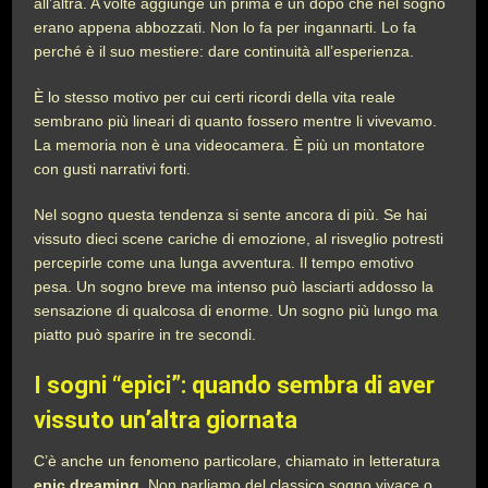
all’altra. A volte aggiunge un prima e un dopo che nel sogno
erano appena abbozzati. Non lo fa per ingannarti. Lo fa
perché è il suo mestiere: dare continuità all’esperienza.
È lo stesso motivo per cui certi ricordi della vita reale
sembrano più lineari di quanto fossero mentre li vivevamo.
La memoria non è una videocamera. È più un montatore
con gusti narrativi forti.
Nel sogno questa tendenza si sente ancora di più. Se hai
vissuto dieci scene cariche di emozione, al risveglio potresti
percepirle come una lunga avventura. Il tempo emotivo
pesa. Un sogno breve ma intenso può lasciarti addosso la
sensazione di qualcosa di enorme. Un sogno più lungo ma
piatto può sparire in tre secondi.
I sogni “epici”: quando sembra di aver
vissuto un’altra giornata
C’è anche un fenomeno particolare, chiamato in letteratura
epic dreaming
. Non parliamo del classico sogno vivace o