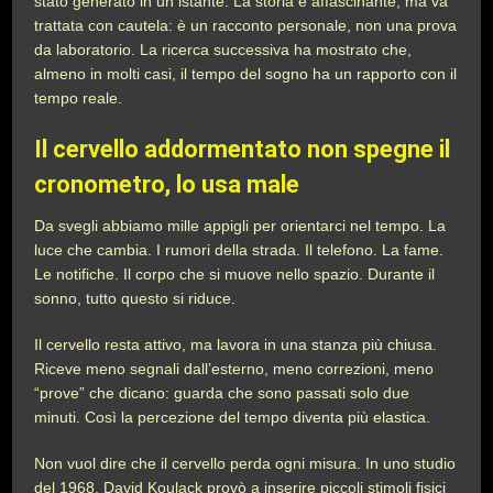
stato generato in un istante. La storia è affascinante, ma va
trattata con cautela: è un racconto personale, non una prova
da laboratorio. La ricerca successiva ha mostrato che,
almeno in molti casi, il tempo del sogno ha un rapporto con il
tempo reale.
Il cervello addormentato non spegne il
cronometro, lo usa male
Da svegli abbiamo mille appigli per orientarci nel tempo. La
luce che cambia. I rumori della strada. Il telefono. La fame.
Le notifiche. Il corpo che si muove nello spazio. Durante il
sonno, tutto questo si riduce.
Il cervello resta attivo, ma lavora in una stanza più chiusa.
Riceve meno segnali dall’esterno, meno correzioni, meno
“prove” che dicano: guarda che sono passati solo due
minuti. Così la percezione del tempo diventa più elastica.
Non vuol dire che il cervello perda ogni misura. In uno studio
del 1968, David Koulack provò a inserire piccoli stimoli fisici