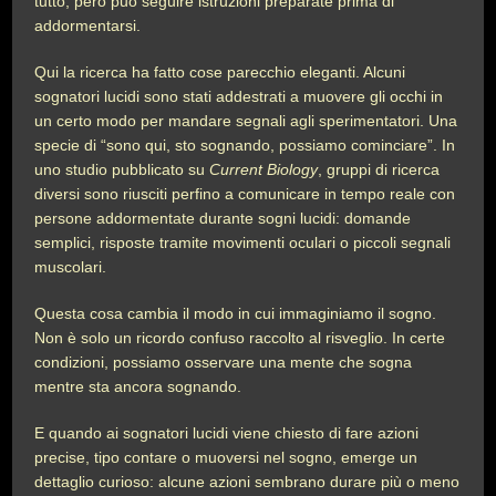
tutto, però può seguire istruzioni preparate prima di
addormentarsi.
Qui la ricerca ha fatto cose parecchio eleganti. Alcuni
sognatori lucidi sono stati addestrati a muovere gli occhi in
un certo modo per mandare segnali agli sperimentatori. Una
specie di “sono qui, sto sognando, possiamo cominciare”. In
uno studio pubblicato su
Current Biology
, gruppi di ricerca
diversi sono riusciti perfino a comunicare in tempo reale con
persone addormentate durante sogni lucidi: domande
semplici, risposte tramite movimenti oculari o piccoli segnali
muscolari.
Questa cosa cambia il modo in cui immaginiamo il sogno.
Non è solo un ricordo confuso raccolto al risveglio. In certe
condizioni, possiamo osservare una mente che sogna
mentre sta ancora sognando.
E quando ai sognatori lucidi viene chiesto di fare azioni
precise, tipo contare o muoversi nel sogno, emerge un
dettaglio curioso: alcune azioni sembrano durare più o meno