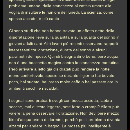
problema umano, dalla stanchezza al cattivo umore alla
voglia di insultare le riunioni del lunedì. La scienza, come
spesso accade, è più cauta.
Ci sono studi che non hanno trovato un effetto netto della
disidratazione lieve sulla quantità e sulla qualità del sonno in
giovani adulti sani. Altri lavori più recenti osservano rapporti
interessanti tra idratazione, durata del sonno e alcuni
parametri del riposo. Quindi bisogna dirlo bene: bere acqua
non è una bacchetta magica contro la stanchezza mattutina.
Però arrivare a letto già disidratati può rendere la notte
meno confortevole, specie se durante il giorno hai bevuto
poco, hai sudato, hai preso molto caffè o hai passato ore in
ambienti secchi e riscaldati.
I segnali sono pratici: ti svegli con bocca asciutta, labbra
secche, mal di testa leggero, sete forte o crampi? Allora può
valere la pena osservare l’idratazione. Non devi bere mezzo
litro d’acqua prima di dormire, perché poi il problema diventa
alzarsi per andare in bagno. La mossa più intelligente è