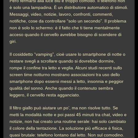
Però fermarsi alla luce blu è troppo comodo. Il telefono non
è solo una lampadina. È un distributore automatico di stimoli.
Messaggi, video, notizie, lavoro, confronti, commenti,
notifiche, cose da controllare “solo un secondo”. Il problema
non è solo lo schermo: è il fatto che ti tiene mentalmente
acceso quando il cervello avrebbe bisogno di scendere di
giri.
Il cosiddetto “vamping”, cioè usare lo smartphone di notte o
restare svegli a scrollare quando si dovrebbe dormire,
rompe il confine tra letto e veglia. Alcuni studi recenti sullo
screen time notturno mostrano associazioni tra uso dello
smartphone dopo essersi messi a letto, insonnia e peggior
qualità del sonno. Anche quando il contenuto sembra
leggero, il cervello resta agganciato.
Il filtro giallo può aiutare un po’, ma non risolve tutto. Se
metti la modalità notte e poi passi 45 minuti tra chat, video e
notizie, non hai creato una routine serale: hai solo cambiato
il colore della tentazione. La soluzione più efficace è fisica,
quasi brutale: telefono lontano dal letto. Non sul comodino.