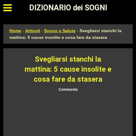
Apri il menu principale
DIZIONARIO dei SOGNI
Home
-
Articoli
-
Sonno e Salute
-
Svegliarsi stanchi la
mattina: 5 cause insolite e cosa fare da stasera
Svegliarsi stanchi la
mattina: 5 cause insolite e
cosa fare da stasera
Commenta