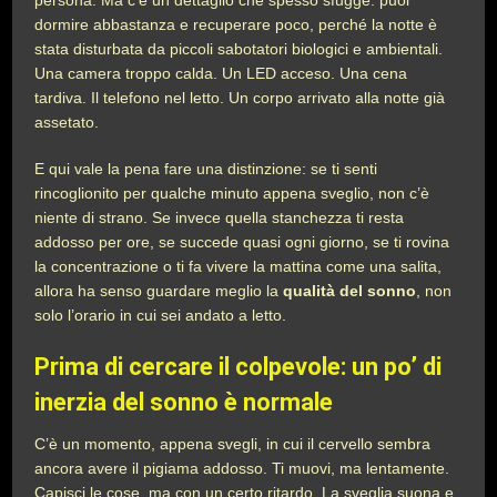
persona. Ma c’è un dettaglio che spesso sfugge: puoi
dormire abbastanza e recuperare poco, perché la notte è
stata disturbata da piccoli sabotatori biologici e ambientali.
Una camera troppo calda. Un LED acceso. Una cena
tardiva. Il telefono nel letto. Un corpo arrivato alla notte già
assetato.
E qui vale la pena fare una distinzione: se ti senti
rincoglionito per qualche minuto appena sveglio, non c’è
niente di strano. Se invece quella stanchezza ti resta
addosso per ore, se succede quasi ogni giorno, se ti rovina
la concentrazione o ti fa vivere la mattina come una salita,
allora ha senso guardare meglio la
qualità del sonno
, non
solo l’orario in cui sei andato a letto.
Prima di cercare il colpevole: un po’ di
inerzia del sonno è normale
C’è un momento, appena svegli, in cui il cervello sembra
ancora avere il pigiama addosso. Ti muovi, ma lentamente.
Capisci le cose, ma con un certo ritardo. La sveglia suona e