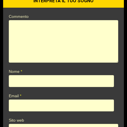
INTERPRETA IL TUO SOGNO
Commento
Nome
*
Email
*
Sito web