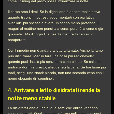
come il timing del pasto possa influenzare la notte.
Il corpo ama i ritmi. Se la digestione è ancora molto attiva
quando ti corichi, potresti addormentarti con più fatica,
svegliarti più spesso o avere un sonno meno profondo. E
magari al mattino non pensi alla cena, perché la cena è già
“passata”. Ma il corpo l’ha gestita mentre tu cercavi di
recuperare.
Qui il rimedio non è andare a letto affamato. Anche la fame
può disturbare. Meglio fare una cosa più ragionevole:
quando puoi, lascia più spazio tra cena e letto. Se sai che
andrai a dormire presto, alleggerisci la cena. Se hai fame più
tardi, scegli uno snack piccolo, non una seconda cena con il
nome elegante di “spuntino”.
4. Arrivare a letto disidratati rende la
notte meno stabile
La disidratazione è uno di quei temi che online vengono
spesso gonfiati. Qualcuno la trasforma nella causa di ogni