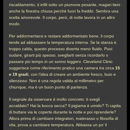
riscaldamento, ti infili sotto un piumone pesante, magari tieni
anche la finestra chiusa perché fuori fa freddo. Sembra una
scelta amorevole. Il corpo, però, di notte lavora in un altro
modo.
Per addormentarsi e restare addormentato bene, il corpo
tende ad abbassare la temperatura interna. Se la stanza è
troppo calda, questo processo diventa meno fluido. Puoi
sudare, girarti più spesso, svegliarti senza ricordarlo o
passare più tempo in un sonno leggero. Cleveland Clinic
suggerisce come riferimento pratico una camera tra circa
15
e 19 gradi
, con l’idea di creare un ambiente fresco, buio e
silenzioso. Non è una regola valida al millimetro per
chiunque, ma è un buon punto di partenza.
Il segnale da osservare è molto concreto: ti svegli
accaldato? Hai la bocca secca? Il pigiama è umido? Ti capita
di buttare via le coperte durante la notte e poi riprenderle?
Allora prima di cambiare integratori, materasso o filosofia di
vita, prova a cambiare temperatura. Abbassa un po’ il