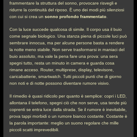
frammentare la struttura del sonno, provocare risvegli e
ridurre la continuità del riposo. È uno dei modi più silenziosi
con cui si crea un
sonno profondo frammentato
.
Con la luce succede qualcosa di simile. Il corpo usa il buio
come segnale biologico. Una stanza piena di piccole luci può
sembrare innocua, ma per alcune persone basta a rendere
la notte meno stabile. Non serve trasformarsi in maniaci del
buio assoluto, ma vale la pena fare una prova: una sera
spegni tutto, resta un minuto in camera e guarda cosa
rimane acceso. Router, multiprese, display, televisore,
caricabatterie, smartwatch. Tutti piccoli punti che di giorno
non noti e di notte possono diventare rumore visivo.
Il rimedio è quasi ridicolo per quanto è semplice: copri i LED,
allontana il telefono, spegni ciò che non serve, usa tende più
coprenti se entra luce dalla strada. Se il rumore è inevitabile,
prova tappi morbidi o un rumore bianco costante. Costante è
la parola importante: meglio un suono regolare che mille
piccoli scatti imprevedibili.