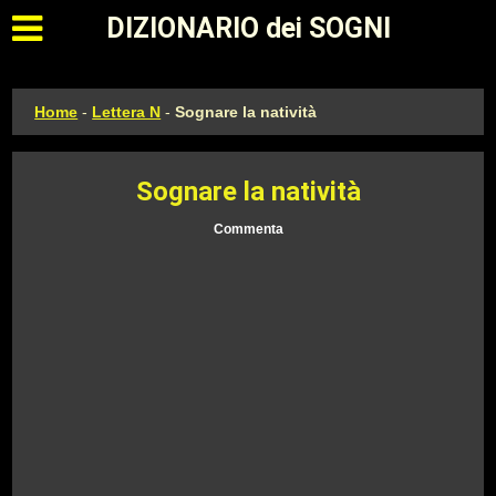
Apri il menu principale
DIZIONARIO dei SOGNI
Home
-
Lettera N
-
Sognare la natività
Sognare la natività
Commenta