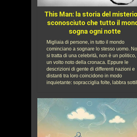
This Man: la storia del misteri
sconosciuto che tutto il mon
sogna ogni notte
Migliaia di persone, in tutto il mondo
cominciano a sognare lo stesso uomo. N
si tratta di una celebrità, non è un politico,
un volto noto della cronaca. Eppure le
descrizioni di gente di differenti nazioni e
distanti tra loro coincidono in modo
inquietante: sopracciglia folte, labbra sottili