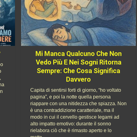
?
Mi Manca Qualcuno Che Non
Vedo Più E Nei Sogni Ritorna
po
Sempre: Che Cosa Significa
o
,
Davvero
na
Capita di sentirsi forti di giorno, “ho voltato
on
pagina”, e poi la notte quella persona
riappare con una nitidezza che spiazza. Non
è una contraddizione caratteriale, ma il
modo in cui il cervello gestisce legami ad
alto impatto emotivo: durante il sonno
rielabora ciò che è rimasto aperto e lo