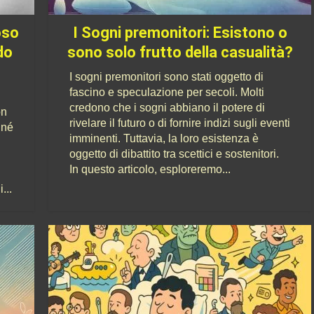
oso
I Sogni premonitori: Esistono o
do
sono solo frutto della casualità?
I sogni premonitori sono stati oggetto di
fascino e speculazione per secoli. Molti
credono che i sogni abbiano il potere di
on
rivelare il futuro o di fornire indizi sugli eventi
 né
imminenti. Tuttavia, la loro esistenza è
oggetto di dibattito tra scettici e sostenitori.
In questo articolo, esploreremo...
...