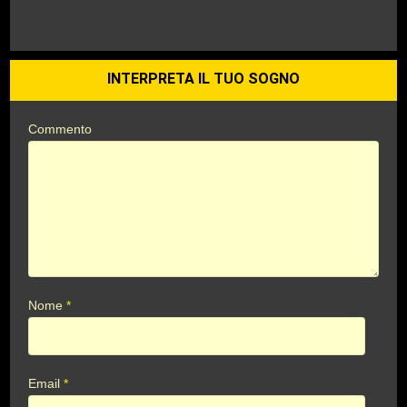
INTERPRETA IL TUO SOGNO
Commento
Nome
*
Email
*