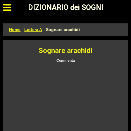
Apri il menu principale
DIZIONARIO dei SOGNI
Home
-
Lettera A
-
Sognare arachidi
Sognare arachidi
Commenta