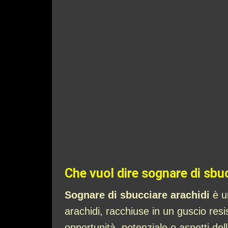
Che vuol dire sognare di sbu
Sognare di sbucciare arachidi
è u
arachidi, racchiuse in un guscio re
opportunità, potenziale o aspetti del