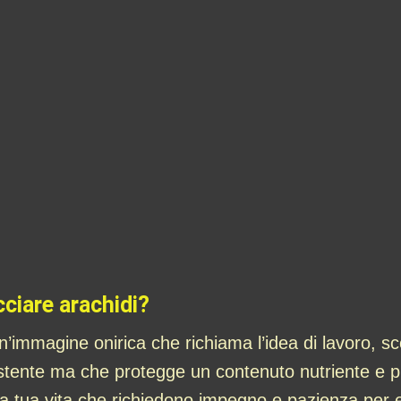
cciare arachidi?
n’immagine onirica che richiama l’idea di lavoro, 
sistente ma che protegge un contenuto nutriente e 
la tua vita che richiedono impegno e pazienza per e