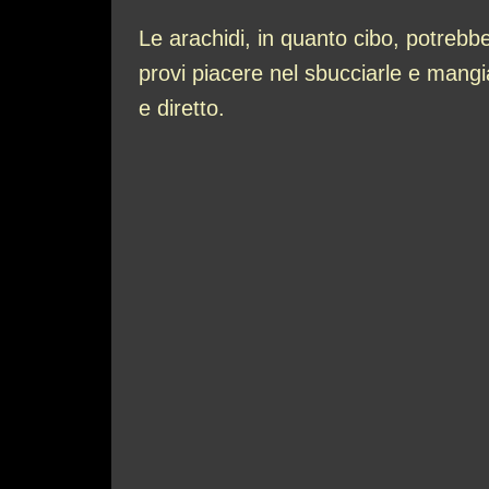
Le arachidi, in quanto cibo, potrebb
provi piacere nel sbucciarle e mangi
e diretto.