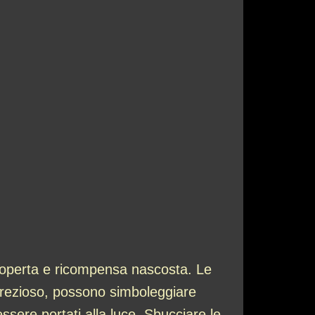
scoperta e ricompensa nascosta. Le
prezioso, possono simboleggiare
ssere portati alla luce. Sbucciare le