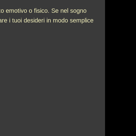
to emotivo o fisico. Se nel sogno
re i tuoi desideri in modo semplice