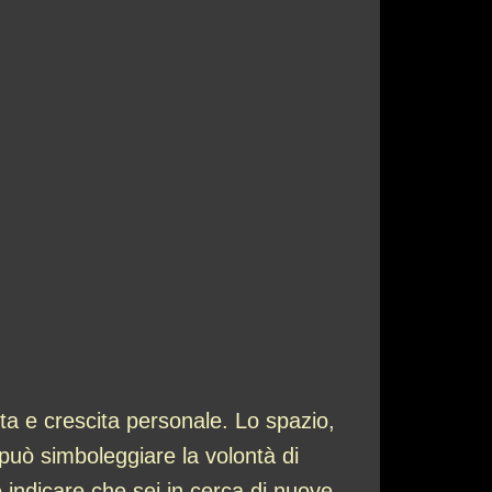
ta e crescita personale. Lo spazio,
o può simboleggiare la volontà di
e indicare che sei in cerca di nuove