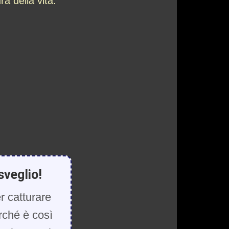
ra della vita.
sveglio!
r catturare
rché è così