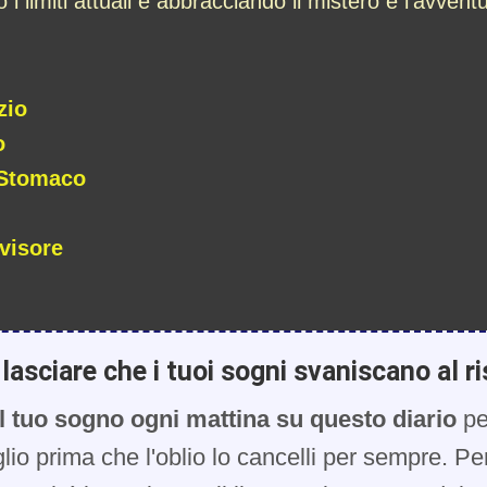
i limiti attuali e abbracciando il mistero e l’avventu
zio
o
 Stomaco
visore
lasciare che i tuoi sogni svaniscano al ri
l tuo sogno ogni mattina su questo diario
pe
glio prima che l'oblio lo cancelli per sempre. Pe