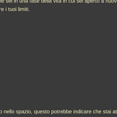
sei in una fase della vita in cui sei aperto a nuov
 i tuoi limiti.
so nello spazio, questo potrebbe indicare che stai