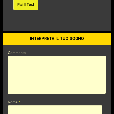
Fai Il Test
INTERPRETA IL TUO SOGNO
Commento
Nome
*