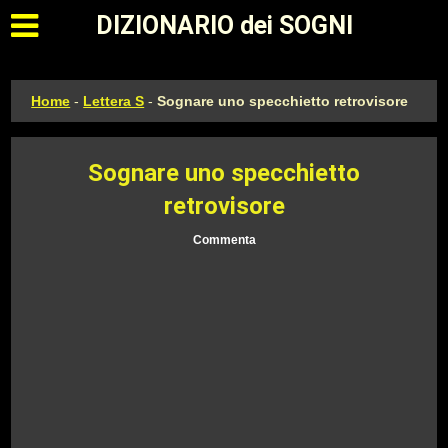
Apri il menu principale
DIZIONARIO dei SOGNI
Home
-
Lettera S
-
Sognare uno specchietto retrovisore
Sognare uno specchietto
retrovisore
Commenta