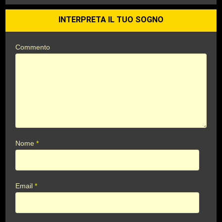
INTERPRETA IL TUO SOGNO
Commento
Nome
*
Email
*