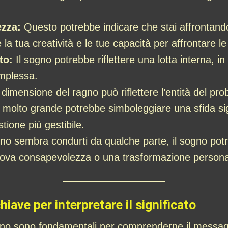
ezza:
Questo potrebbe indicare che stai affrontand
la tua creatività e le tue capacità per affrontare le
to:
Il sogno potrebbe riflettere una lotta interna, in 
mplessa.
dimensione del ragno può riflettere l’entità del pro
 molto grande potrebbe simboleggiare una sfida sig
ione più gestibile.
gno sembra condurti da qualche parte, il sogno potr
uova consapevolezza o una trasformazione persona
iave per interpretare il significato
ogno sono fondamentali per comprenderne il messag