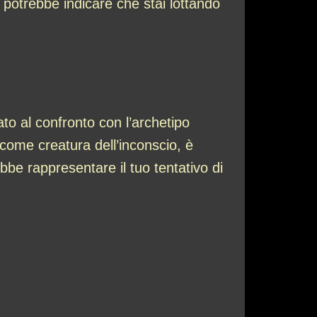
 potrebbe indicare che stai lottando
o al confronto con l’archetipo
 come creatura dell’inconscio, è
ebbe rappresentare il tuo tentativo di