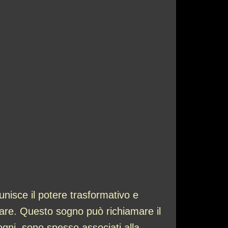
unisce il potere trasformativo e
lcare. Questo sogno può richiamare il
sogni, sono spesso associati alla