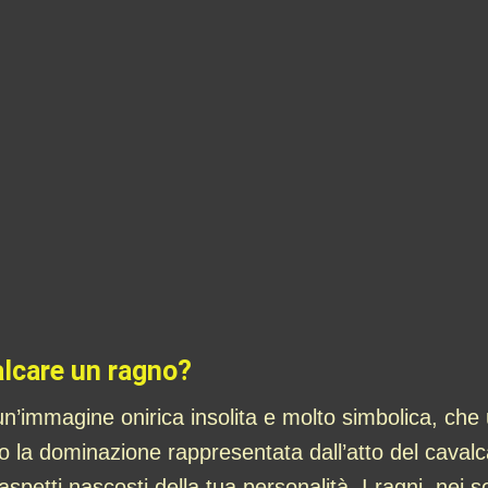
alcare un ragno?
n’immagine onirica insolita e molto simbolica, che 
o o la dominazione rappresentata dall’atto del cava
aspetti nascosti della tua personalità. I ragni, nei 