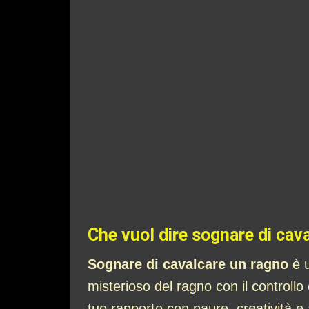
Che vuol dire sognare di cav
Sognare di cavalcare un ragno
è u
misterioso del ragno con il controll
tuo rapporto con paure, creatività e 