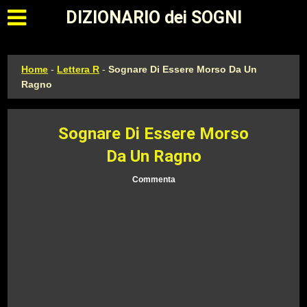
Apri il menu principale
DIZIONARIO dei SOGNI
Home
-
Lettera R
-
Sognare Di Essere Morso Da Un
Ragno
Sognare Di Essere Morso
Da Un Ragno
Commenta