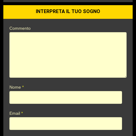
INTERPRETA IL TUO SOGNO
Commento
Nome
*
Email
*