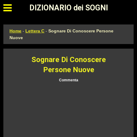
Apri il menu principale
DIZIONARIO dei SOGNI
Home
-
Lettera C
-
Sognare Di Conoscere Persone
Nuove
Sognare Di Conoscere
Persone Nuove
Commenta