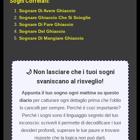
Sogni Correlati:
Sognare Di Avere Ghiaccio
Sognare Ghiaccio Che Si Scioglie
Sognare Di Fare Ghiaccio
Sognare Del Ghiaccio
Sognare Di Mangiare Ghiaccio
🌙 Non lasciare che i tuoi sogni
svaniscano al risveglio!
Appunta il tuo sogno ogni mattina su questo
diario
per catturare ogni dettaglio prima che l'oblio
lo cancelli per sempre. Perché è così importante?
Perché i sogni sono il linguaggio segreto del tuo
inconscio: scriverli ti permette di decodificare i tuoi
desideri profondi, superare le tue paure e trovare
risposte che la logica non può darti.