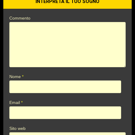
INTERPRETA IL TUO SOGNO
Commento
Nome
*
Email
*
Sito web