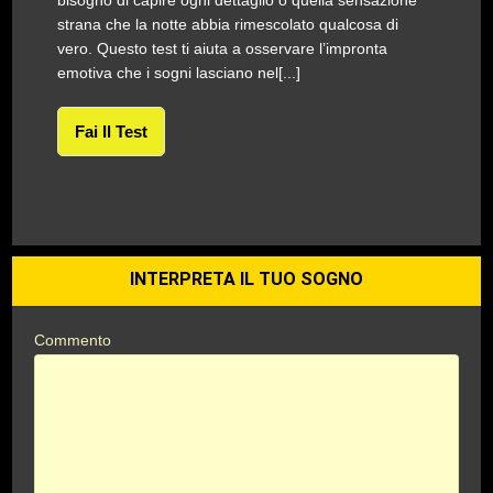
bisogno di capire ogni dettaglio o quella sensazione
strana che la notte abbia rimescolato qualcosa di
vero. Questo test ti aiuta a osservare l’impronta
emotiva che i sogni lasciano nel[...]
Fai Il Test
INTERPRETA IL TUO SOGNO
Commento