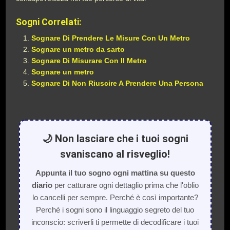
Sogni Correlati:
Sognare Di Prendere Le Misure Con Un Metro
Sognare un metro da sarto
Sognare Di Misurare Con Il Metro
Sognare un metro
Sognare Di Non Riuscire A Prendere Una Persona
🌙 Non lasciare che i tuoi sogni
svaniscano al risveglio!
Appunta il tuo sogno ogni mattina su questo
diario
per catturare ogni dettaglio prima che l'oblio
lo cancelli per sempre. Perché è così importante?
Perché i sogni sono il linguaggio segreto del tuo
inconscio: scriverli ti permette di decodificare i tuoi